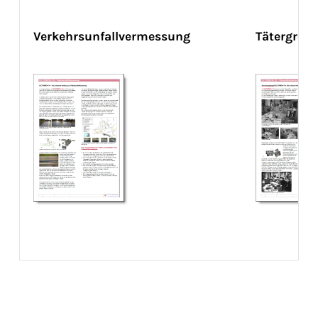
Verkehrsunfallvermessung
Tätergrö