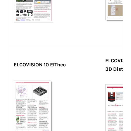
ELCOVISION
ELCOVISION 10 ElTheo
3D Disto