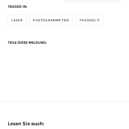
TAGGED IN:
LASER
PHOTOGRAMMETRIE
THEODOLIT
TEILE DIESE MELDUNG:
FACEBOOK
TWITTER
PINTEREST
LINKEDIN
BUFFER
WHATSAPP
Lesen Sie auch: